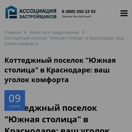
8 (800) 550 23 93
Звонок бесплатный
Главная
Новости и предложения
Коттеджный поселок "Южная столица" в Краснодаре: ваш
уголок комфорта
Коттеджный поселок "Южная
столица" в Краснодаре: ваш
уголок комфорта
09
Коттеджный поселок
апреля
"Южная столица" в
Краснодаре: ваш уголок