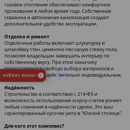
газовое отопление обеспечивает комфортное
проживание в любое время года. Собственная
скважина и автономная канализация создают
дополнительное удобство эксплуатации.
Отделка и ремонт
Отделочные работы включают штукатурку и
шпаклёвку стен, цементно-песчаную стяжку пола,
позволяя владельцам завершить интерьер по
собственному вкусу. При этом заказчику
предоставляется свобода выбора материалов и
стилей, делая дом действительно индивидуальным.
ЛЕНТА СКИДОК
1
Надёжность
Строительство в соответствии с 214-ФЗ и
возможность использования эскроу-счетов роняет
любые сомнения в надёжности сделки. Это ваш
гарантированный кусочек уюта в "Южной столице".
Для кого этот комплекс?