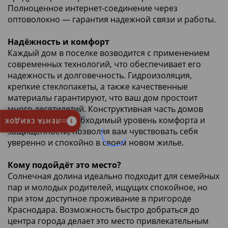
Полноценное интернет-соединение через
оптоволокно — гарантия надежной связи и работы.
Надёжность и комфорт
Каждый дом в поселке возводится с применением
современных технологий, что обеспечивает его
надежность и долговечность. Гидроизоляция,
крепкие стеклопакеты, а также качественные
материалы гарантируют, что ваш дом простоит
много десятилетий. Конструктивная часть домов
обеспечивает необходимый уровень комфорта и
ЛЕНТА СКИДОК
1
защищенности, позволяя вам чувствовать себя
уверенно и спокойно в своем новом жилье.
Кому подойдёт это место?
Солнечная долина идеально подходит для семейных
пар и молодых родителей, ищущих спокойное, но
при этом доступное проживание в пригороде
Краснодара. Возможность быстро добраться до
центра города делает это место привлекательным