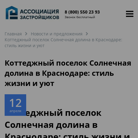
8 (800) 550 23 93
Звонок бесплатный
Главная
Новости и предложения
Коттеджный поселок Солнечная долина в Краснодаре:
стиль жизни и уют
Коттеджный поселок Солнечная
долина в Краснодаре: стиль
жизни и уют
12
Коттеджный поселок
апреля
Солнечная долина в
Краснодаре: стиль жизни и